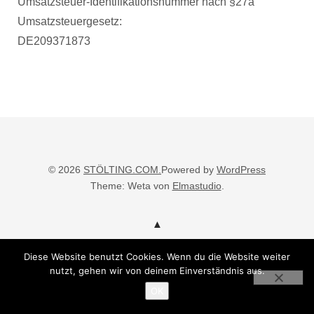
Umsatzsteuer-Identifikationsnummer nach §27a
Umsatzsteuergesetz:
DE209371873
© 2026
STÖLTING.COM.
Powered by
WordPress
Theme: Weta von
Elmastudio
.
Diese Website benutzt Cookies. Wenn du die Website weiter
nutzt, gehen wir von deinem Einverständnis aus.
OK