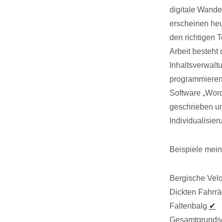
digitale Wandel
erscheinen heu
den richtigen 
Arbeit besteht
Inhaltsverwal
programmieren
Software „Word
geschrieben un
Individualisie
Beispiele mein
Bergische Vel
Dickten Fahrr
Faltenbalg
✔
Gesamtgrunds