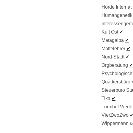
Hörde Internat
Humangenetik
Interessengeme
Kult Ost
✔
Matagalpa
✔
Mattelehrer
✔
Nord-Stadt
✔
Orgberatung
✔
Psychologisch
Quartiersbüro
Steuerbüro St
Tika
✔
Turmhof Vierte
VierZwoZwo
Wippermann & 