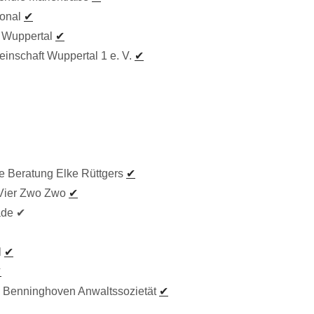
ional
✔
 Wuppertal
✔
inschaft Wuppertal 1 e. V.
✔
e Beratung Elke Rüttgers
✔
 Vier Zwo Zwo
✔
ade ✔
l
✔
✔
Benninghoven Anwaltssozietät
✔