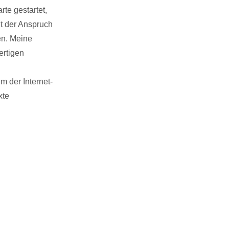
rte gestartet,
t der Anspruch
en. Meine
ertigen
 der Internet-
xte